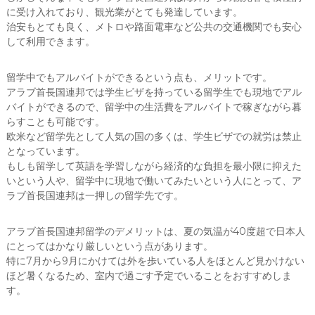
に受け入れており、観光業がとても発達しています。
治安もとても良く、メトロや路面電車など公共の交通機関でも安心
して利用できます。
留学中でもアルバイトができるという点も、メリットです。
アラブ首長国連邦では学生ビザを持っている留学生でも現地でアル
バイトができるので、留学中の生活費をアルバイトで稼ぎながら暮
らすことも可能です。
欧米など留学先として人気の国の多くは、学生ビザでの就労は禁止
となっています。
もしも留学して英語を学習しながら経済的な負担を最小限に抑えた
いという人や、留学中に現地で働いてみたいという人にとって、ア
ラブ首長国連邦は一押しの留学先です。
アラブ首長国連邦留学のデメリットは、夏の気温が40度超で日本人
にとってはかなり厳しいという点があります。
特に7月から9月にかけては外を歩いている人をほとんど見かけない
ほど暑くなるため、室内で過ごす予定でいることをおすすめしま
す。