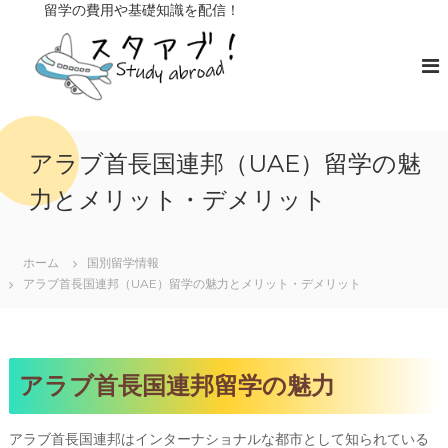
コ
留学の費用や基礎知識を配信！
ン
ス
留
学
テ
タ
の
ン
ア
費
ツ
ブ
用
へ
や
！
ス
基
キ
礎
アラブ首長国連邦（UAE）留学の魅
知
ッ
識
力とメリット・デメリット
プ
を
配
信
ホーム
国別留学情報
アラブ首長国連邦（UAE）留学の魅力とメリット・デメリット
アラブ首長国連邦留学の魅力
アラブ首長国連邦はインターナショナルな都市として知られている