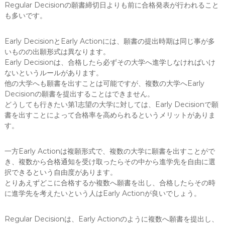
Regular Decisionの願書締切日よりも前に合格発表が行われること
も多いです。
Early DecisionとEarly Actionには、願書の提出時期は同じ事が多
いものの出願形式は異なります。
Early Decisionは、合格したら必ずその大学へ進学しなければいけ
ないというルールがあります。
他の大学へも願書を出すことは可能ですが、複数の大学へEarly
Decisionの願書を提出することはできません。
どうしても行きたい第1志望の大学に対しては、Early Decisionで願
書を出すことによって合格率を高められるというメリットがありま
す。
一方Early Actionは複願形式で、複数の大学に願書を出すことがで
き、複数から合格通知を受け取ったらその中から進学先を自由に選
択できるという自由度があります。
とりあえずどこに合格するか複数へ願書を出し、合格したらその時
に進学先を考えたいという人はEarly Actionが良いでしょう。
Regular Decisionは、Early Actionのように複数へ願書を提出し、