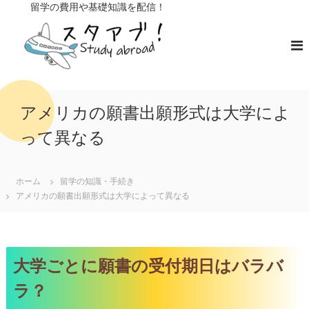
コ
留学の費用や基礎知識を配信！
ン
ス
留
学
テ
タ
の
ン
ア
費
ツ
ブ
用
へ
や
！
ス
基
キ
礎
アメリカの願書出願形式は大学によ
知
ッ
識
って異なる
プ
を
配
信
ホーム
留学の知識・手続き
アメリカの願書出願形式は大学によって異なる
大学ごとに願書の受付期日はバラバ
ラ？