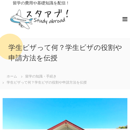
コ
留学の費用や基礎知識を配信！
ン
ス
留
学
テ
タ
の
ン
ア
費
ツ
ブ
用
へ
や
！
ス
基
キ
礎
学生ビザって何？学生ビザの役割や
知
ッ
識
申請方法を伝授
プ
を
配
信
ホーム
留学の知識・手続き
学生ビザって何？学生ビザの役割や申請方法を伝授