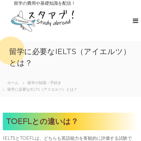
コ
留学の費用や基礎知識を配信！
ン
ス
留
学
テ
タ
の
ン
ア
費
ツ
ブ
用
へ
や
！
ス
基
キ
礎
留学に必要なIELTS（アイエルツ）
知
ッ
識
とは？
プ
を
配
信
ホーム
留学の知識・手続き
留学に必要なIELTS（アイエルツ）とは？
TOEFLとの違いは？
IELTSとTOEFLは、どちらも英語能力を客観的に評価する試験で