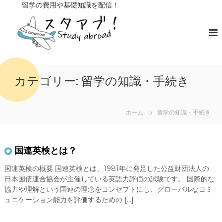
コ
留学の費用や基礎知識を配信！
ン
ス
留
学
テ
タ
の
ン
ア
費
ツ
ブ
用
へ
や
！
ス
基
キ
礎
カテゴリー:
留学の知識・手続き
知
ッ
識
プ
を
ホーム
配
留学の知識・手続き
信
国連英検とは？
国連英検の概要 国連英検とは、1981年に発足した公益財団法人の
日本国債連合協会が主催している英語力評価の試験です。 国際的な
協力や理解という国連の理念をコンセプトにし、グローバルなコミ
ュニケーション能力を評価するための […]