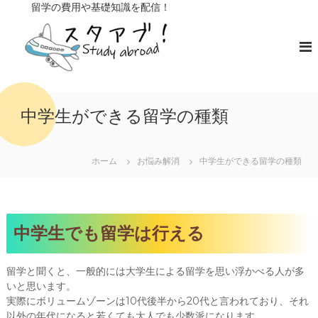
コ
留学の費用や基礎知識を配信！
ン
ス
留
学
テ
タ
の
ン
ア
費
ツ
ブ
用
へ
や
！
ス
基
キ
礎
中学生ができる留学の種類
知
ッ
識
プ
を
ホーム
お悩み解消
配
中学生ができる留学の種類
信
中学生でも留学は行える
留学と聞くと、一般的には大学生による留学を思い浮かべる人が多
いと思います。
実際にボリュームゾーンは10代後半から20代と言われており、それ
以外の年代になると若くても大人でも少数派になります。