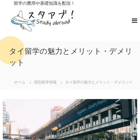
コ
留学の費用や基礎知識を配信！
ン
ス
留
学
テ
タ
の
ン
ア
費
ツ
ブ
用
へ
や
！
ス
基
キ
礎
タイ留学の魅力とメリット・デメリ
知
ッ
識
ット
プ
を
配
信
ホーム
国別留学情報
タイ留学の魅力とメリット・デメリット